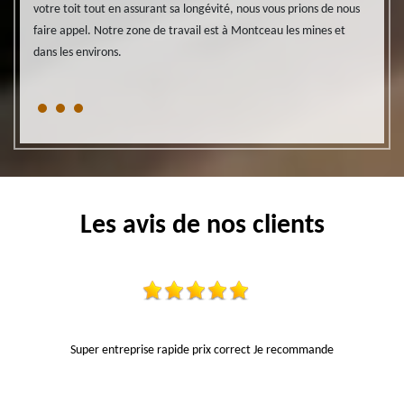
votre toit tout en assurant sa longévité, nous vous prions de nous
artisa
ion,
faire appel. Notre zone de travail est à Montceau les mines et
pertin
t en
dans les environs.
de nos
Nous
mines 
Les avis de nos clients
e et
Super entreprise rapide prix correct Je recommande
pro