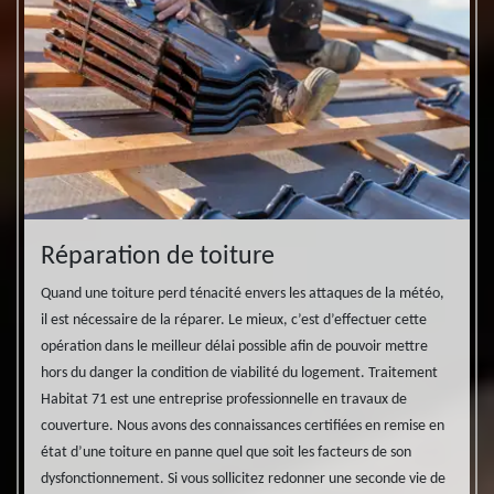
Réparation de toiture
Cha
Quand une toiture perd ténacité envers les attaques de la météo,
Si vou
il est nécessaire de la réparer. Le mieux, c’est d’effectuer cette
parfai
tous
opération dans le meilleur délai possible afin de pouvoir mettre
deux g
projet
hors du danger la condition de viabilité du logement. Traitement
revalo
Habitat 71 est une entreprise professionnelle en travaux de
l’amél
n avec
couverture. Nous avons des connaissances certifiées en remise en
chaleu
iture.
état d’une toiture en panne quel que soit les facteurs de son
la par
dysfonctionnement. Si vous sollicitez redonner une seconde vie de
couver
a